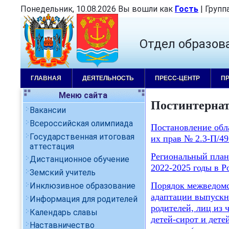
Понедельник, 10.08.2026 Вы вошли как
Гость
|
Групп
Отдел образов
ГЛАВНАЯ
ДЕЯТЕЛЬНОСТЬ
ПРЕСС-ЦЕНТР
П
Меню сайта
Постинтернат
Вакансии
Всероссийская олимпиада
Постановление обл
Государственная итоговая
их прав № 2.3-П/49 
аттестация
Региональный план
Дистанционное обучение
2022-2025 годы в Р
Земский учитель
Порядок межведомс
Инклюзивное образование
адаптации выпускни
Информация для родителей
родителей, лиц из 
Календарь славы
детей-сирот и дете
Наставничество