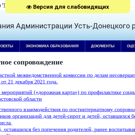
а
"
Гости
"
|
RSS
Версия для слабовидящих
ания Администрации Усть-Донецкого 
РОЕКТЫ
ЭКОНОМИКА ОБРАЗОВАНИЯ
ДОКУМЕНТЫ
ОЦЕ
ное сопровождение
астной межведомственной комиссии по делам несоверше
от 21 декабря 2021 года.
 мероприятий («дорожная карта») по профилактике социа
остовской области
твенного взаимодействия по постинтернатному сопров
ков организаций для детей-сирот и детей, оставшихся б
числа
й, оставшихся без попечения родителей, ранее воспитыва