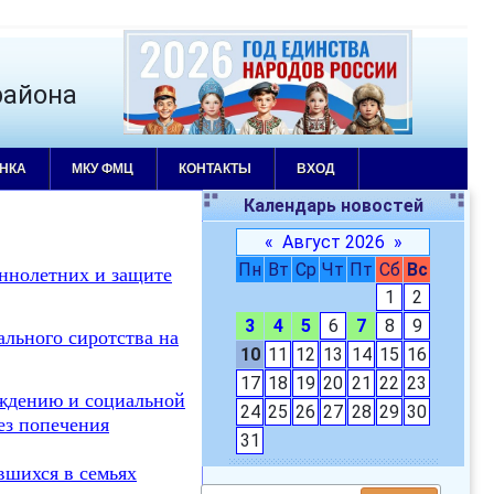
района
НКА
МКУ ФМЦ
КОНТАКТЫ
ВХОД
Календарь новостей
«
Август 2026
»
Пн
Вт
Ср
Чт
Пт
Сб
Вс
ннолетних и защите
1
2
3
4
5
6
7
8
9
льного сиротства на
10
11
12
13
14
15
16
17
18
19
20
21
22
23
ождению и социальной
24
25
26
27
28
29
30
ез попечения
31
вшихся в семьях