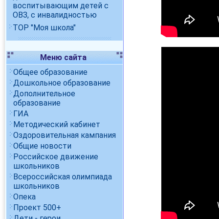
воспитывающим детей с
ОВЗ, с инвалидностью
ТОР "Моя школа"
Меню сайта
Общее образование
Дошкольное образование
Дополнительное
образование
ГИА
Методический кабинет
Оздоровительная кампания
Общие новости
Российское движение
школьников
Всероссийская олимпиада
школьников
Опека
Проект 500+
Дети - герои