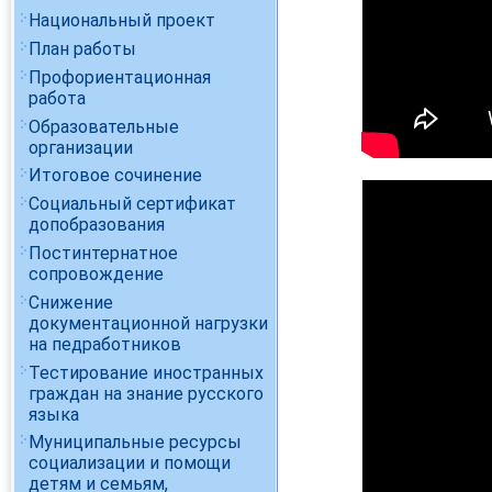
Национальный проект
План работы
Профориентационная
работа
Образовательные
организации
Итоговое сочинение
Социальный сертификат
допобразования
Постинтернатное
сопровождение
Снижение
документационной нагрузки
на педработников
Тестирование иностранных
граждан на знание русского
языка
Муниципальные ресурсы
социализации и помощи
детям и семьям,