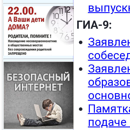
выпуск
ГИА-9:
Заявле
собесе
Заявл
образ
основн
Памятк
подаче