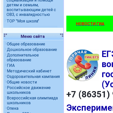
социализации и помощи
детям и семьям,
воспитывающим детей с
ОВЗ, с инвалидностью
ТОР "Моя школа"
НОВОСТИ ГИА
Меню сайта
Общее образование
Дошкольное образование
ЕГ
Дополнительное
образование
во
ГИА
Методический кабинет
го
Оздоровительная кампания
(У
Общие новости
Российское движение
+7 (86351)
школьников
Всероссийская олимпиада
школьников
Эксперимен
Опека