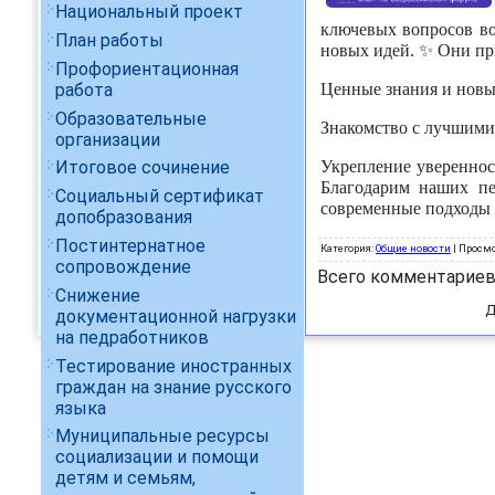
Национальный проект
ключевых вопросов во
План работы
новых идей. ✨ Они при
Профориентационная
работа
Ценные знания и новы
Образовательные
Знакомство с лучшими
организации
Укрепление увереннос
Итоговое сочинение
Благодарим наших пе
Социальный сертификат
современные подходы к
допобразования
Постинтернатное
Категория
:
Общие новости
|
Просмо
сопровождение
Всего комментарие
Снижение
Д
документационной нагрузки
на педработников
Тестирование иностранных
граждан на знание русского
языка
Муниципальные ресурсы
социализации и помощи
детям и семьям,