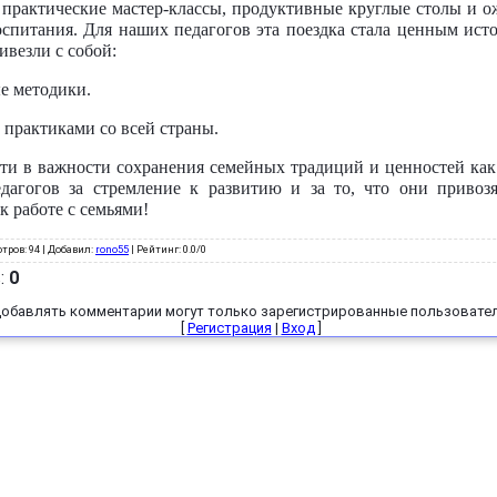
практические мастер-классы, продуктивные круглые столы и 
спитания. Для наших педагогов эта поездка стала ценным ист
везли с собой:
е методики.
 практиками со всей страны.
ти в важности сохранения семейных традиций и ценностей как 
дагогов за стремление к развитию и за то, что они привоз
 работе с семьями!
тров
: 94 |
Добавил
:
rono55
|
Рейтинг
:
0.0
/
0
в
:
0
обавлять комментарии могут только зарегистрированные пользовател
[
Регистрация
|
Вход
]