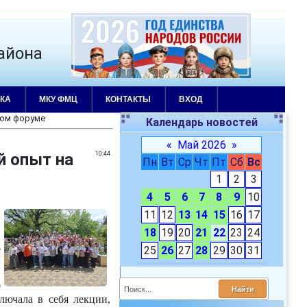
айона
КА
МКУ ФМЦ
КОНТАКТЫ
ВХОД
ком форуме
Календарь новостей
«
Май 2026
»
й опыт на
10:44
Пн
Вт
Ср
Чт
Пт
Сб
Вс
1
2
3
4
5
6
7
8
9
10
11
12
13
14
15
16
17
и
18
19
20
21
22
23
24
и
е
25
26
27
28
29
30
31
0
ючала в себя лекции,