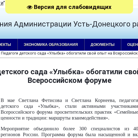
ти
"
|
RSS
Версия для слабовидящих
ния Администрации Усть-Донецкого р
ОЕКТЫ
ЭКОНОМИКА ОБРАЗОВАНИЯ
ДОКУМЕНТЫ
ОЦЕН
 Педагоги детского сада «Улыбка» обогатили свой опыт на Всероссийс
детского сада «Улыбка» обогатили сво
Всероссийском форуме
В мае Светлана Фетисова и Светлана Корнеева, педагог
детского сада «Улыбка», стали активными участникам
Всероссийского форума просветительских практик «Семейны
ценности и традиции: маршруты взаимодействия».
Мероприятие объединило более 300 специалистов из 4
регионов России. Программа форума была насыщенной и вкл