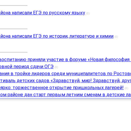
йона написали ЕГЭ по русскому языку
(0)
йона написали ЕГЭ по истории, литературе и химии
(0)
воспитанию приняли участие в форуме «Новая философия
овной период сдачи ОГЭ
(0)
ания в тройке лидеров среди муниципалитетов по Ростов
тиваль детских садов «Здравствуй, мир! Здравствуй, друг
 ярко: торжественное открытие пришкольных лагерей!
(0)
ом районе дан старт первым летним сменам в детские ла