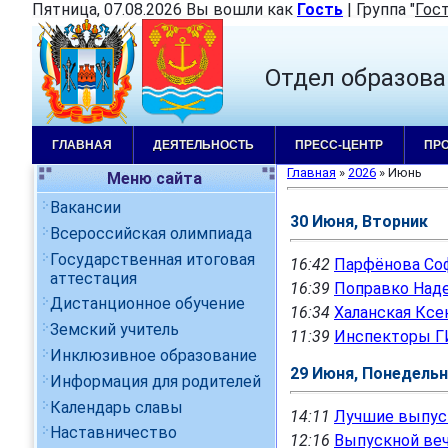
Пятница, 07.08.2026 Вы вошли как
Гость
|
Группа
"
Гос
Отдел образова
ГЛАВНАЯ
ДЕЯТЕЛЬНОСТЬ
ПРЕСС-ЦЕНТР
ПР
Главная
»
2026
»
Июнь
Меню сайта
Вакансии
30 Июня, Вторник
Всероссийская олимпиада
Государственная итоговая
16:42
Парфёнова Соф
аттестация
16:39
Поправко Наде
Дистанционное обучение
16:34
Халанская Ксе
Земский учитель
11:39
Инспекторы Г
Инклюзивное образование
29 Июня, Понедель
Информация для родителей
Календарь славы
14:11
Лучшие выпуск
Наставничество
12:16
Выпускной веч