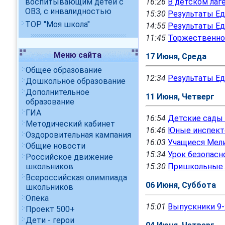
16:26
В детском лаг
воспитывающим детей с
ОВЗ, с инвалидностью
15:30
Результаты Ед
ТОР "Моя школа"
14:55
Результаты Ед
11:45
Торжественное
Меню сайта
17 Июня, Среда
Общее образование
12:34
Результаты Ед
Дошкольное образование
Дополнительное
11 Июня, Четверг
образование
ГИА
16:54
Детские сады 
Методический кабинет
16:46
Юные инспекто
Оздоровительная кампания
16:03
Учащиеся Мел
Общие новости
15:34
Урок безопасн
Российское движение
школьников
15:30
Пришкольные л
Всероссийская олимпиада
06 Июня, Суббота
школьников
Опека
15:01
Выпускники 9-
Проект 500+
Дети - герои