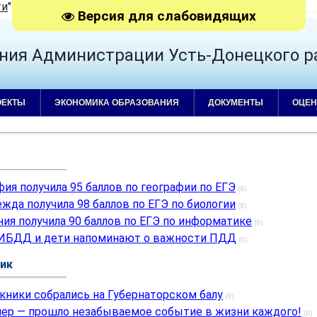
ти
"
|
RSS
Версия для слабовидящих
ния Администрации Усть-Донецкого р
ОЕКТЫ
ЭКОНОМИКА ОБРАЗОВАНИЯ
ДОКУМЕНТЫ
ОЦЕН
ия получила 95 баллов по географии по ЕГЭ
(0)
жда получила 98 баллов по ЕГЭ по биологии
(0)
ния получила 90 баллов по ЕГЭ по информатике
(0)
ИБДД и дети напоминают о важности ПДД
(0)
ник
ники собрались на Губернаторском балу
(0)
ер — прошло незабываемое событие в жизни каждого!
(0)