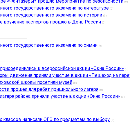
ере «Фантазёры» прошло мероприятие по безопасности
(0)
иного государственного экзамена по литературе
(0)
иного государственного экзамена по истории
(0)
 вручение паспортов прошло в День России
(0)
иного государственного экзамена по химии
(0)
присоединились к всероссийской акции «Окна России»
(0)
ры движения приняли участие в акции «Пешеход на пере
иховской школы посетили музей
(0)
ости прошел для ребят пришкольного лагеря
(0)
агеря района приняли участие в акции «Окна России»
(0)
х классов написали ОГЭ по предметам по выбору
(0)