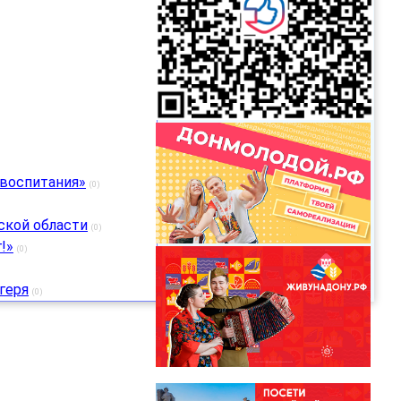
 воспитания»
(0)
ской области
(0)
!»
(0)
геря
(0)