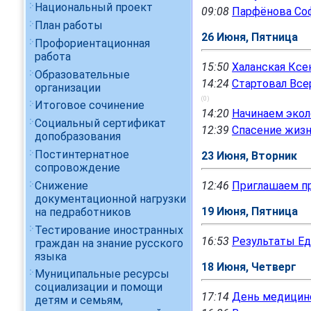
Национальный проект
09:08
Парфёнова Соф
План работы
26 Июня, Пятница
Профориентационная
работа
15:50
Халанская Ксе
Образовательные
14:24
Стартовал Все
организации
(0)
Итоговое сочинение
14:20
Начинаем экол
Социальный сертификат
12:39
Спасение жизн
допобразования
Постинтернатное
23 Июня, Вторник
сопровождение
Снижение
12:46
Приглашаем пр
документационной нагрузки
19 Июня, Пятница
на педработников
Тестирование иностранных
16:53
Результаты Ед
граждан на знание русского
языка
18 Июня, Четверг
Муниципальные ресурсы
социализации и помощи
17:14
День медицинс
детям и семьям,