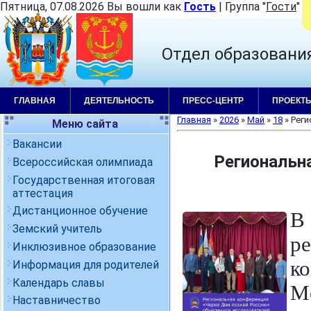
Пятница, 07.08.2026 Вы вошли как
Гость
|
Группа
"
Гости
"
|
Отдел образовани
ГЛАВНАЯ
ДЕЯТЕЛЬНОСТЬ
ПРЕСС-ЦЕНТР
ПРОЕКТ
Главная
»
2026
»
Май
»
18
» Рег
Меню сайта
Вакансии
Региональн
Всероссийская олимпиада
Государственная итоговая
аттестация
Дистанционное обучение
В
Земский учитель
р
Инклюзивное образование
к
Информация для родителей
Календарь славы
М
Наставничество