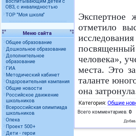
воспитывающим детей с
ОВЗ, с инвалидностью
Экспертное 
ТОР "Моя школа"
отметило вы
Меню сайта
исследован
Общее образование
посвященн
Дошкольное образование
Дополнительное
человека», у
образование
места. Это з
ГИА
Методический кабинет
таланте юног
Оздоровительная кампания
Общие новости
она затронула
Российское движение
школьников
Категория
:
Общие нов
Всероссийская олимпиада
Всего комментариев
:
0
школьников
Опека
Добав
Проект 500+
Дети - герои