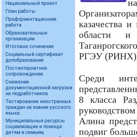
н
Национальный проект
План работы
Организатор
Профориентационная
казачества и
работа
области и
Образовательные
организации
Таганрогског
Итоговое сочинение
РГЭУ (РИНХ)
Социальный сертификат
допобразования
Постинтернатное
сопровождение
Среди инте
Снижение
представленн
документационной нагрузки
на педработников
8 класса Ра
Тестирование иностранных
граждан на знание русского
руководством
языка
Алина предст
Муниципальные ресурсы
социализации и помощи
подвиг больш
детям и семьям,