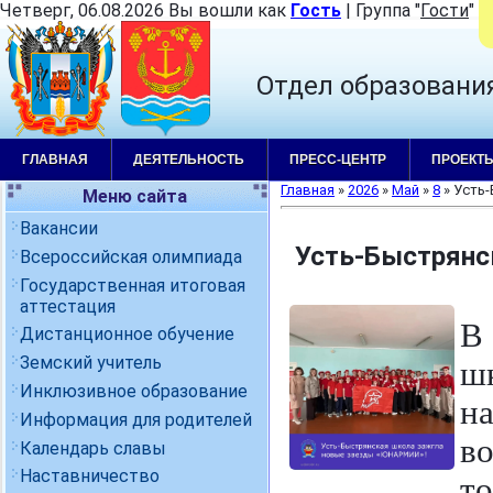
Четверг, 06.08.2026 Вы вошли как
Гость
|
Группа
"
Гости
"
|
Отдел образовани
ГЛАВНАЯ
ДЕЯТЕЛЬНОСТЬ
ПРЕСС-ЦЕНТР
ПРОЕКТ
Главная
»
2026
»
Май
»
8
» Усть
Меню сайта
Вакансии
Усть-Быстрянс
Всероссийская олимпиада
Государственная итоговая
аттестация
В
Дистанционное обучение
Земский учитель
ш
Инклюзивное образование
н
Информация для родителей
в
Календарь славы
Наставничество
т