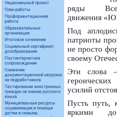
Национальный проект
ряды Всеро
План работы
движения «
Профориентационная
работа
Образовательные
Под аплодис
организации
патриоты про
Итоговое сочинение
Социальный сертификат
не просто фо
допобразования
своему Отече
Постинтернатное
сопровождение
Эти слова 
Снижение
документационной нагрузки
героических
на педработников
Тестирование иностранных
усилий отсто
граждан на знание русского
языка
Пусть путь, 
Муниципальные ресурсы
социализации и помощи
яркими до
детям и семьям,