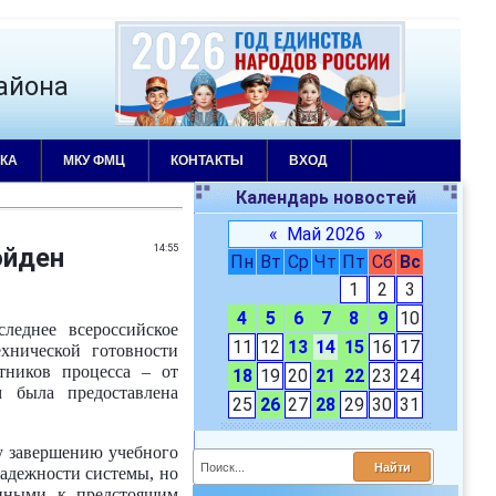
айона
КА
МКУ ФМЦ
КОНТАКТЫ
ВХОД
Календарь новостей
«
Май 2026
»
ойден
14:55
Пн
Вт
Ср
Чт
Пт
Сб
Вс
1
2
3
4
5
6
7
8
9
10
леднее всероссийское
11
12
13
14
15
16
17
хнической готовности
стников процесса – от
18
19
20
21
22
23
24
м была предоставлена
25
26
27
28
29
30
31
у завершению учебного
надежности системы, но
енными к предстоящим