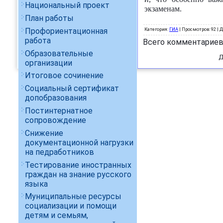
Национальный проект
экзаменам.
План работы
Профориентационная
Категория
:
ГИА
|
Просмотров
: 92 |
Д
работа
Всего комментарие
Образовательные
Д
организации
Итоговое сочинение
Социальный сертификат
допобразования
Постинтернатное
сопровождение
Снижение
документационной нагрузки
на педработников
Тестирование иностранных
граждан на знание русского
языка
Муниципальные ресурсы
социализации и помощи
детям и семьям,