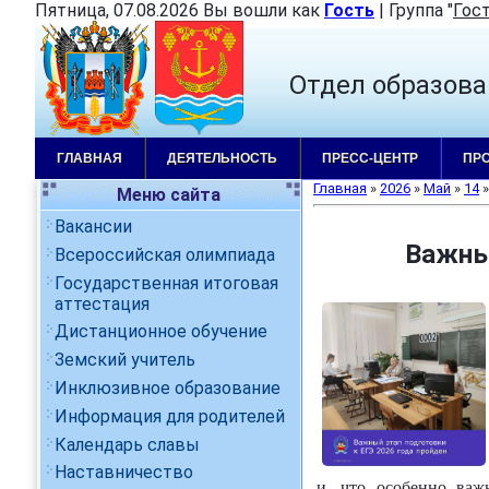
Пятница, 07.08.2026 Вы вошли как
Гость
|
Группа
"
Гос
Отдел образова
ГЛАВНАЯ
ДЕЯТЕЛЬНОСТЬ
ПРЕСС-ЦЕНТР
ПР
Главная
»
2026
»
Май
»
14
»
Меню сайта
Вакансии
Важный
Всероссийская олимпиада
Государственная итоговая
аттестация
Дистанционное обучение
Земский учитель
Инклюзивное образование
Информация для родителей
Календарь славы
Наставничество
и, что особенно важ