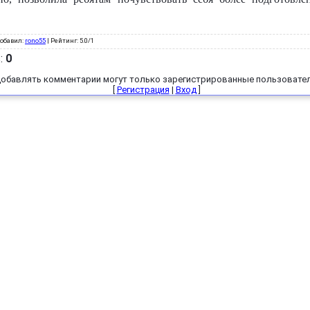
обавил
:
rono55
|
Рейтинг
:
5.0
/
1
в
:
0
обавлять комментарии могут только зарегистрированные пользовател
[
Регистрация
|
Вход
]