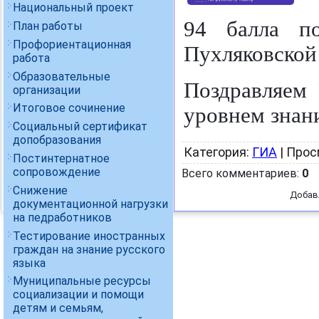
Национальный проект
94 балла п
План работы
Профориентационная
Пухляковской
работа
Образовательные
Поздравляем 
организации
Итоговое сочинение
уровнем знан
Социальный сертификат
допобразования
Категория
:
ГИА
|
Прос
Постинтернатное
сопровождение
Всего комментариев
:
0
Снижение
Добав
документационной нагрузки
на педработников
Тестирование иностранных
граждан на знание русского
языка
Муниципальные ресурсы
социализации и помощи
детям и семьям,