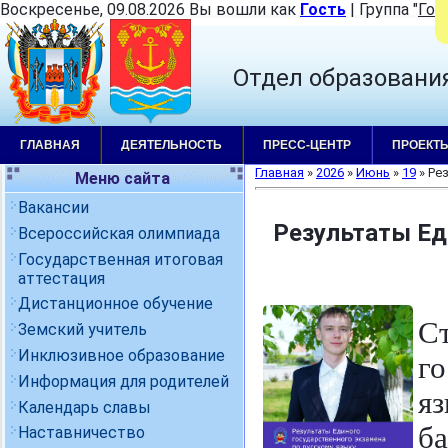
Воскресенье, 09.08.2026 Вы вошли как
Гость
|
Группа
"
Гос
Отдел образовани
ГЛАВНАЯ
ДЕЯТЕЛЬНОСТЬ
ПРЕСС-ЦЕНТР
ПРОЕКТ
Главная
»
2026
»
Июнь
»
19
» Ре
Меню сайта
Вакансии
Результаты Ед
Всероссийская олимпиада
Государственная итоговая
аттестация
Дистанционное обучение
С
Земский учитель
Инклюзивное образование
г
Информация для родителей
я
Календарь славы
ба
Наставничество